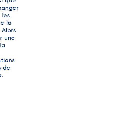
si que
hanger
 les
e la
 Alors
r une
la
tions
s de
.