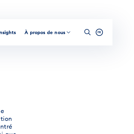
Insights
À propos de nous
FR
de
tion
ntré