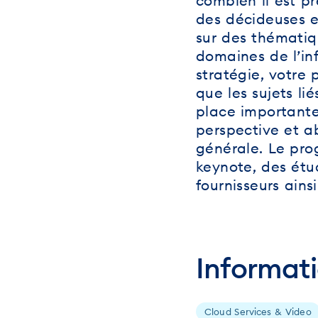
combien il est pr
des décideuses 
sur des thématiqu
domaines de l’in
stratégie, votre 
que les sujets l
place importante 
perspective et a
générale. Le pr
keynote, des étud
fournisseurs ain
Informat
Cloud Services & Video