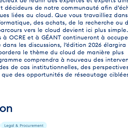
écieux de réunir des expertes et experts ain
et décideurs de notre communauté afin d’éc
es liées au cloud. Que vous travailliez dans
formatique, des achats, de la recherche ou d
parcours vers le cloud devient ici plus simple.
iés à OCRE et à GÉANT continueront à occupe
dans les discussions, l’édition 2026 élargira 
bordera le thème du cloud de manière plus
ogramme comprendra à nouveau des interven
es de cas institutionnelles, des perspective
si que des opportunités de réseautage ciblées
ion
Legal & Procurement