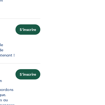
S'inscrire
le
de
ntenant !
S'inscrire
rn
bordons
que.
rs au
 menaces