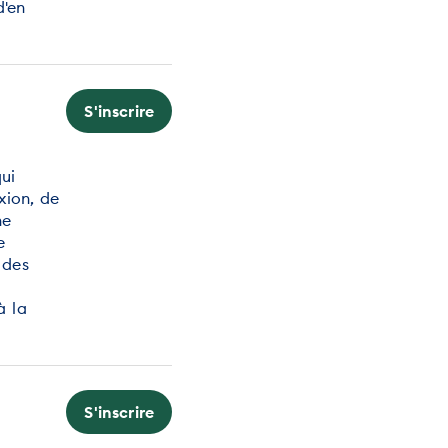
d'en
S'inscrire
ui
xion, de
ne
e
 des
à la
S'inscrire