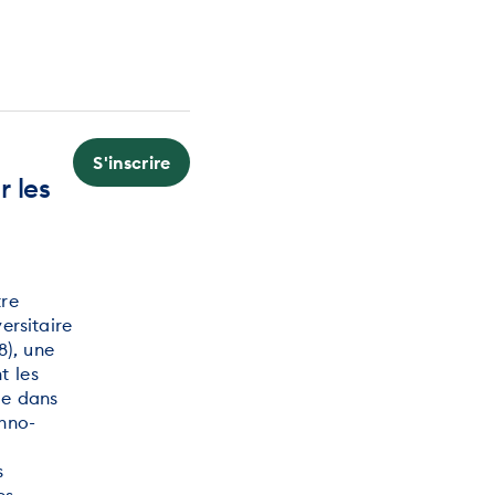
S'inscrire
r les
tre
ersitaire
8), une
t les
ve dans
chno-
s
es