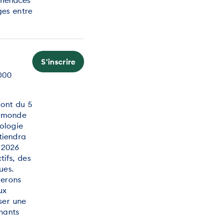
ges entre
S'inscrire
000
ront du 5
u monde
ologie
tiendra
 2026
tifs, des
ues.
gerons
ux
ser une
nants