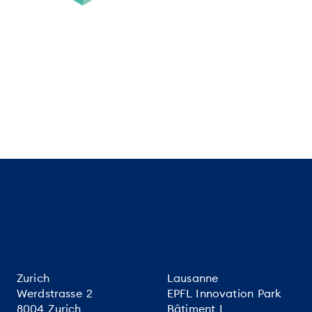
Zurich
Lausanne
Werdstrasse 2
EPFL Innovation Park
8004 Zurich
Bâtiment I