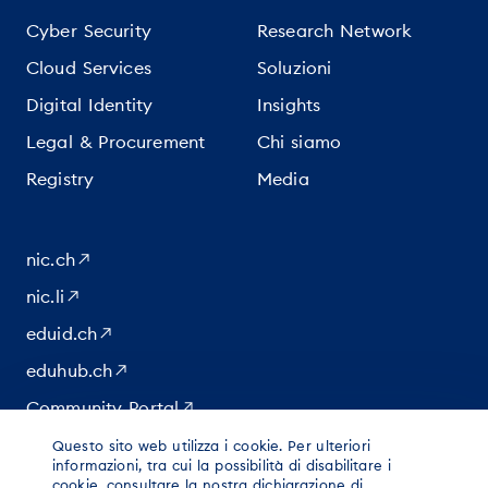
Cyber Security
Research Network
Cloud Services
Soluzioni
Digital Identity
Insights
Legal & Procurement
Chi siamo
Registry
Media
nic.ch
nic.li
eduid.ch
eduhub.ch
Community Portal
Questo sito web utilizza i cookie. Per ulteriori
informazioni, tra cui la possibilità di disabilitare i
|
|
© 2026 per contenuti di Switch
cookie, consultare la nostra dichiarazione di
Impressum