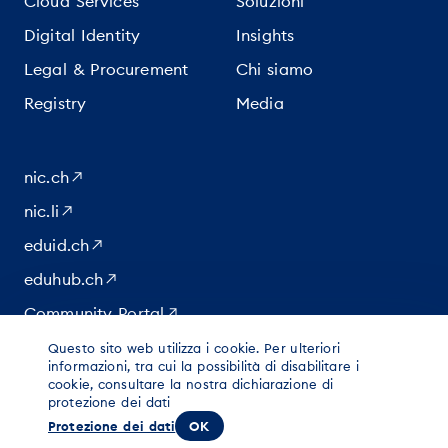
Cloud Services
Soluzioni
Digital Identity
Insights
Legal & Procurement
Chi siamo
Registry
Media
nic.ch
nic.li
eduid.ch
eduhub.ch
Community Portal
Questo sito web utilizza i cookie. Per ulteriori
informazioni, tra cui la possibilità di disabilitare i
|
|
cookie, consultare la nostra dichiarazione di
© 2026 per contenuti di Switch
Impressum
protezione dei dati
|
Informazioni legali
Protezione e sicurezza dei dati
Protezione dei dati
OK