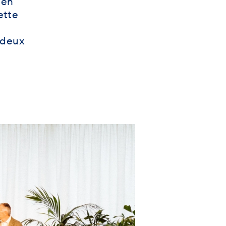
 en
ette
 deux