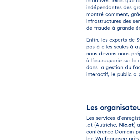
initiatives telles que
indépendantes des gra
montré comment, grâce
infrastructures des s
de fraude à grande éc
Enfin, les experts de 
pas à elles seules à a
nous devons nous prép
à l’escroquerie sur le
dans la gestion du fa
interactif, le public a
Les organisateu
Les services d’enregi
.at (Autriche,
Nic.at
) 
conférence Domain pul
lac Wolfgangsee près