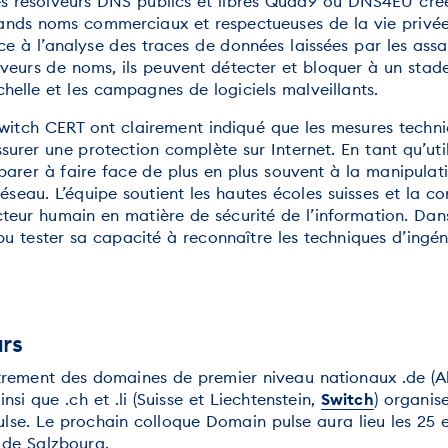
 les résolveurs DNS publics et libres Quad9 ou DNS4EU cré
nds noms commerciaux et respectueuses de la vie privée
 à l’analyse des traces de données laissées par les assai
erveurs de noms, ils peuvent détecter et bloquer à un sta
helle et les campagnes de logiciels malveillants.
Switch CERT ont clairement indiqué que les mesures techni
ssurer une protection complète sur Internet. En tant qu’util
arer à faire face de plus en plus souvent à la manipulat
 réseau. L’équipe soutient les hautes écoles suisses et la 
cteur humain en matière de sécurité de l’information. Dan
 pu tester sa capacité à reconnaître les techniques d’ingén
rs
strement des domaines de premier niveau nationaux .de (
ainsi que .ch et .li (Suisse et Liechtenstein,
Switch
) organis
se. Le prochain colloque Domain pulse aura lieu les 25 e
 de Salzbourg.