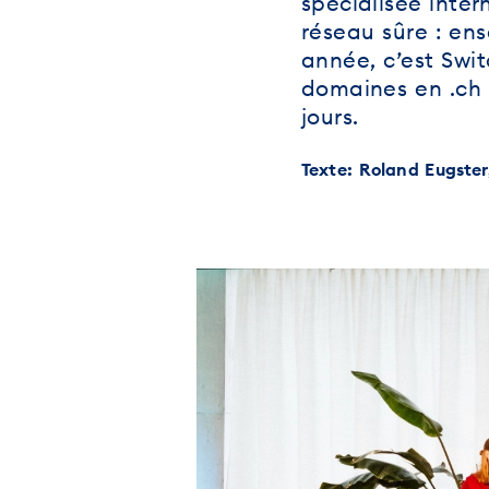
spécialisée inter
réseau sûre : en
année, c’est Swi
domaines en .ch 
jours.
Texte: Roland Eugster,