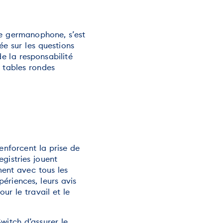
ce germanophone, s’est
ée sur les questions
de la responsabilité
 tables rondes
enforcent la prise de
gistries jouent
ement avec tous les
périences, leurs avis
ur le travail et le
Switch d’assurer le