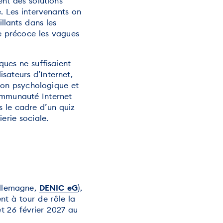
ent des solutions
. Les intervenants on
llants dans les
de précoce les vagues
ques ne suffisaient
isateurs d’Internet,
ion psychologique et
communauté Internet
s le cadre d’un quiz
ierie sociale.
Allemagne,
DENIC eG
),
ent à tour de rôle la
t 26 février 2027 au