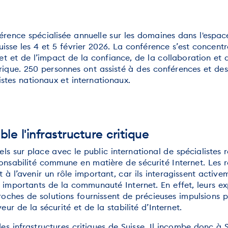
érence spécialisée annuelle sur les domaines dans l'espa
sse les 4 et 5 février 2026. La conférence s’est concentr
net et de l’impact de la confiance, de la collaboration et 
rique. 250 personnes ont assisté à des conférences et des
istes nationaux et internationaux.
le l'infrastructure critique
s sur place avec le public international de spécialistes r
onsabilité commune en matière de sécurité Internet. Les re
t à l’avenir un rôle important, car ils interagissent activ
s importants de la communauté Internet. En effet, leurs ex
roches de solutions fournissent de précieuses impulsions po
r de la sécurité et de la stabilité d’Internet.
 des infrastructures critiques de Suisse. Il incombe donc à 