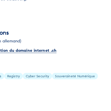
ions
n allemand)
stion du domaine internet .ch
s
Registry
Cyber Security
Souveraineté Numérique